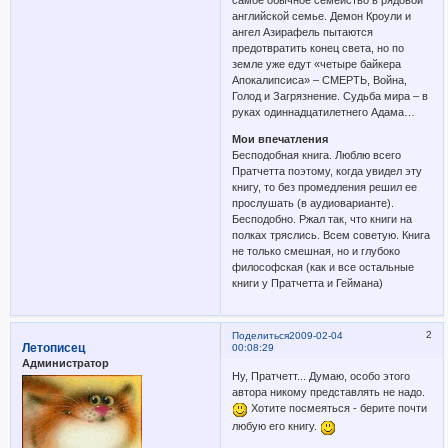
английской семье. Демон Кроули и
ангел Азирафель пытаются
предотвратить конец света, но по
земле уже едут «четыре байкера
Апокалипсиса» – СМЕРТЬ, Война,
Голод и Загрязнение. Судьба мира – в
руках одиннадцатилетнего Адама…
Мои впечатления
Бесподобная книга. Люблю всего
Пратчетта поэтому, когда увидел эту
книгу, то без промедления решил ее
прослушать (в аудиоварианте).
Бесподобно. Ржал так, что книги на
полках тряслись. Всем советую. Книга
не только смешная, но и глубоко
философская (как и все остальные
книги у Пратчетта и Геймана)
2
Поделиться
2009-02-04
Летописец
00:08:29
Администратор
Ну, Пратчетт... Думаю, особо этого
автора никому представлять не надо.
Хотите посмеяться - берите почти
любую его книгу.