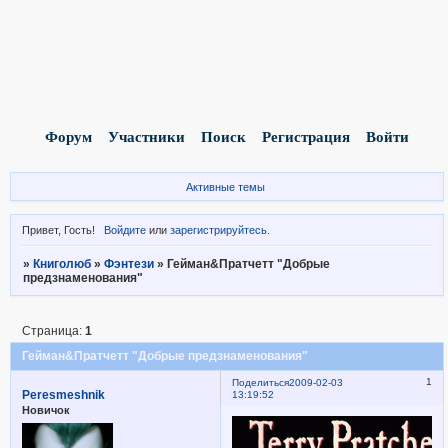
Форум
Участники
Поиск
Регистрация
Войти
Активные темы
Привет, Гость!
Войдите
или
зарегистрируйтесь
.
»
Книголюб
»
Фэнтези
»
Гейман&Пратчетт "Добрые
предзнаменования"
Страница:
1
Гейман&Пратчетт "Добрые предзнаменования"
1
Поделиться
2009-02-03
Peresmeshnik
13:19:52
Новичок