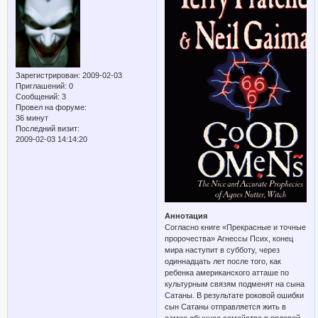
Зарегистрирован
: 2009-02-03
Приглашений:
0
Сообщений:
3
Провел на форуме:
36 минут
Последний визит:
2009-02-03 14:14:20
Аннотация
Согласно книге «Прекрасные и точные
пророчества» Агнессы Псих, конец
мира наступит в субботу, через
одиннадцать лет после того, как
ребенка американского атташе по
культурным связям подменят на сына
Сатаны. В результате роковой ошибки
сын Сатаны отправляется жить в
самое обычное семейство в рядовой