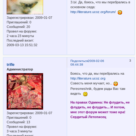
З.Ы. Да, боюсь, что мы перебрались в
основном сюда:
http://literature.ucoz.org/forum/
Зарегистрирован
: 2009-01-07
Приглашений:
0
Сообщений:
20
Провел на форуме:
2 часа 23 минуты
Последний визит:
2009-03-13 15:51:32
3
Поделиться
2009-02-06
trifle
08:44:38
Администратор
Боюсь, что да, мы перебрались на
http://literature.ucoz.org
Совесть меня мучает, но...
Peresmeshnik, будем рады Вас там
видеть
На правах Одмина: Не флудить, не
флудить, не флудить... И потом,
мне этот форум может тоже нра!
Зарегистрирован
: 2009-01-07
Сердитый Летописец
Приглашений:
0
Сообщений:
13
Провел на форуме:
3 часа 3 минуты
Последний визит: