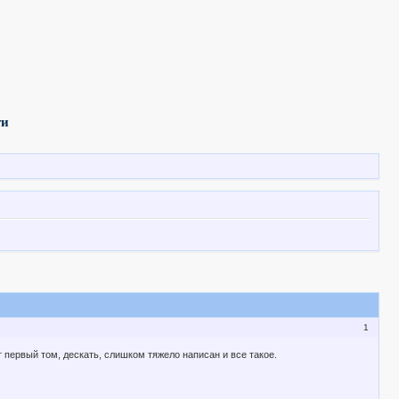
ти
1
ют первый том, дескать, слишком тяжело написан и все такое.