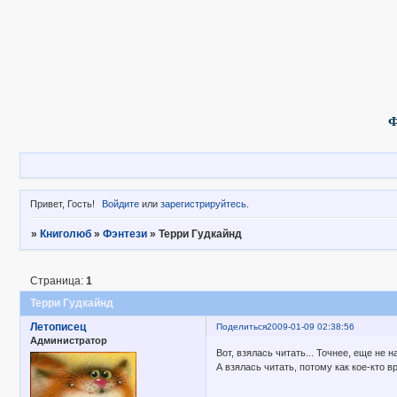
Ф
Привет, Гость!
Войдите
или
зарегистрируйтесь
.
»
Книголюб
»
Фэнтези
»
Терри Гудкайнд
Страница:
1
Терри Гудкайнд
Летописец
Поделиться
2009-01-09 02:38:56
Администратор
Вот, взялась читать... Точнее, еще не 
А взялась читать, потому как кое-кто 