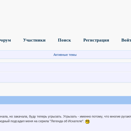
орум
Участники
Поиск
Регистрация
Вой
Активные темы
начала, но закачала, буду теперь угрызать. Угрызать - именно потому, что многие руга
вредный подсадил меня на серила "Легенда об Искателе".